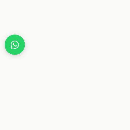
Home
Gutscheine
Accessoires & Schmuck
Mendozza
Dieser Beitrag enthält Affiliate-Links. Wenn du über einen
dieser Links etwas kaufst, erhalten wir eine Provision. Für
dich ändert sich der Preis nicht.