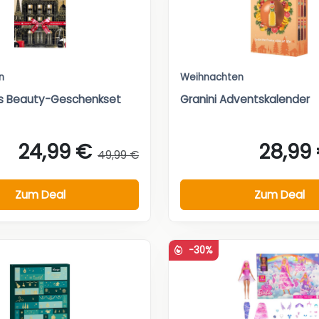
n
Weihnachten
ris Beauty-Geschenkset
Granini Adventskalender
24,99 €
28,99
49,99 €
Zum Deal
Zum Deal
-30%