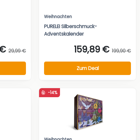
Weihnachten
PURELEI Silberschmuck-
Adventskalender
 €
159,89 €
29,99 €
199,90 €
Zum Deal
-14%
Weihnachten