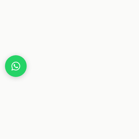
Home
Deals
Beauty
Parfum
CALVIN KLEIN Eternity After Shave Balm for men
Dieser Beitrag enthält Affiliate-Links. Wenn du über einen