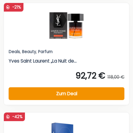
-21%
Deals
,
Beauty
,
Parfum
Yves Saint Laurent „La Nuit de...
92,72 €
118,00 €
Zum Deal
-42%