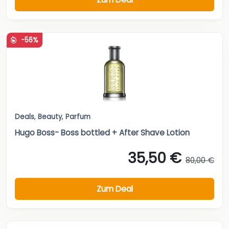
-56%
Deals
,
Beauty
,
Parfum
Hugo Boss- Boss bottled + After Shave Lotion
35,50 €
80,00 €
Zum Deal