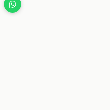
Home
Deals
Beauty
Kosmetik
Hugo Boss- Boss bottled + After Shave Lotion
Dieser Beitrag enthält Affiliate-Links. Wenn du über einen
dieser Links etwas kaufst, erhalten wir eine Provision. Für
dich ändert sich der Preis nicht.
Deals & Gutscheine