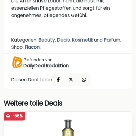
Die After Shave Lotion nährt die Haut mit
essenziellen Pflegestoffen und sorgt für ein
angenehmes, pflegendes Gefühl.
Kategorien:
Beauty
,
Deals
,
Kosmetik
und
Parfum
.
Shop:
Flaconi
.
Gefunden von
DailyDeal Redaktion
Diesen Deal teilen
Weitere tolle Deals
-56%