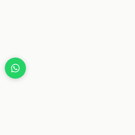
Home
Gutscheine
Gesundheit & Pflege
cannatrado.com
Dieser Beitrag enthält Affiliate-Links. Wenn du über einen