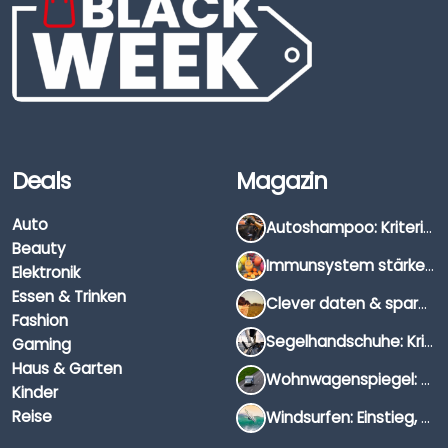
Deals
Magazin
Auto
Autoshampoo: Kriterien, Unterschiede & Anwendung
Beauty
Immunsystem stärken: Hausmittel, Vitamine & Wissenswertes
Elektronik
Essen & Trinken
Clever daten & sparen: So findest du die besten Deals für Dates und Unternehmungen
Fashion
Segelhandschuhe: Kriterien, Materialien & Tipps
Gaming
Haus & Garten
Wohnwagenspiegel: Auswahl, Preise & Montage
Kinder
Reise
Windsurfen: Einstieg, Ausrüstung & Tipps