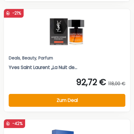
-21%
Deals
,
Beauty
,
Parfum
Yves Saint Laurent „La Nuit de...
92,72 €
118,00 €
Zum Deal
-42%