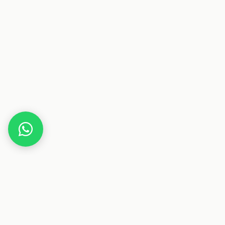
Home
Deals
Beauty
Parfum
Carolina Herrera Good Girl Eau de Parfum 50ml
Spray, 260 g