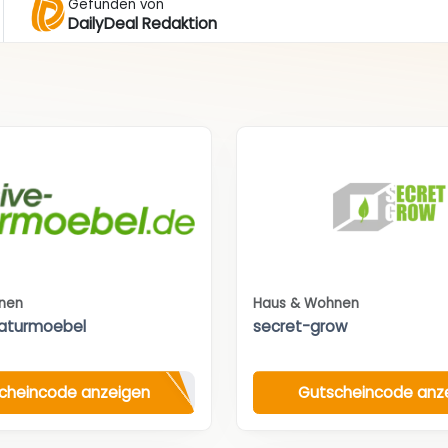
Gefunden von
DailyDeal Redaktion
nen
Haus & Wohnen
aturmoebel
secret-grow
cheincode anzeigen
Gutscheincode anz