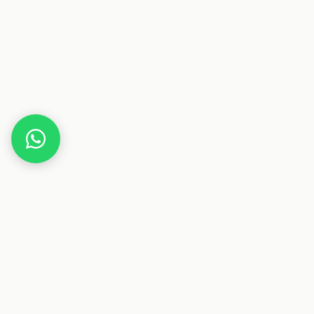
Home
Gutscheine
Haus & Wohnen
Das Wohnko
Dieser Beitrag enthält Affiliate-Links. Wenn