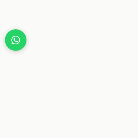
Home
Gutscheine
Haus & Wohnen
nexties.de
Dieser Beitrag enthält Affiliate-Links. Wenn du über einen
dieser Links etwas kaufst, erhalten wir eine Provision. Für
dich ändert sich der Preis nicht.