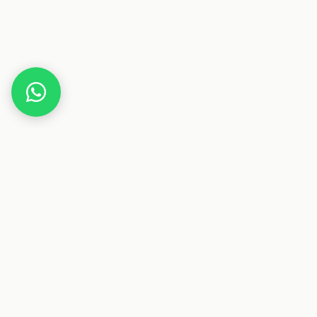
Home
Gutscheine
Technik
Display Sales
Dieser Beitrag enthält Affiliate-Links. Wenn du über einen
dieser Links etwas kaufst, erhalten wir eine Provision. Für
dich ändert sich der Preis nicht.