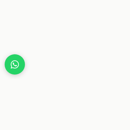
Home
Gutscheine
Technik
PAJ-GPS
Dieser Beitrag enthält Affiliate-Links. Wenn