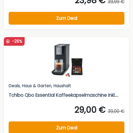
23,98 €
39,99 €
Zum Deal
-26%
Deals
,
Haus & Garten
,
Haushalt
Tchibo Qbo Essential Kaffeekapselmaschine inkl....
29,00 €
39,00 €
Zum Deal