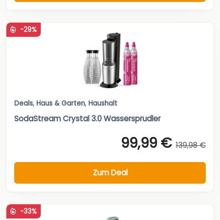
-29%
Deals
,
Haus & Garten
,
Haushalt
SodaStream Crystal 3.0 Wassersprudler
99,99 €
139,98 €
Zum Deal
-33%