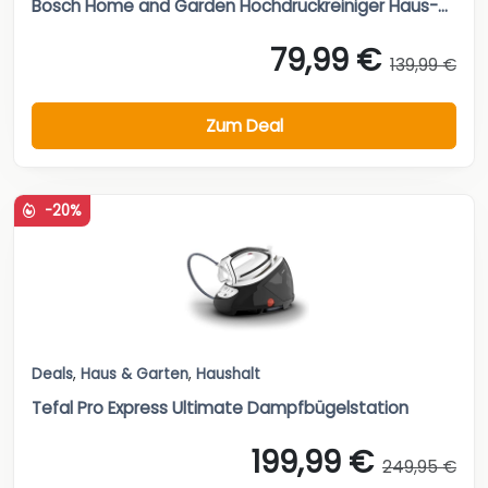
Bosch Home and Garden Hochdruckreiniger Haus-...
79,99 €
139,99 €
Zum Deal
-20%
Deals
,
Haus & Garten
,
Haushalt
Tefal Pro Express Ultimate Dampfbügelstation
199,99 €
249,95 €