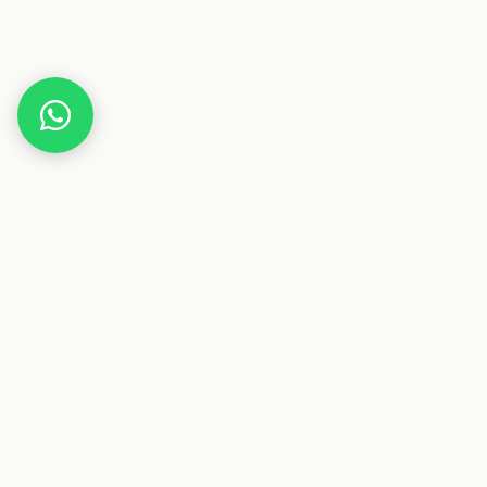
Home
Gutscheine
Essen & Trinken
EdelSalz – Onlineshop
Dieser Beitrag enthält Affiliate-Links. Wenn du über einen
dieser Links etwas kaufst, erhalten wir eine Provision. Für
dich ändert sich der Preis nicht.