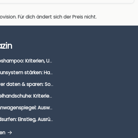
vision. Für dich ändert sich der Preis nicht.
zin
Autoshampoo: Kriterien, Unterschiede & Anwendung
Immunsystem stärken: Hausmittel, Vitamine & Wissenswertes
Clever daten & sparen: So findest du die besten Deals für Dates und Unternehmungen
Segelhandschuhe: Kriterien, Materialien & Tipps
Wohnwagenspiegel: Auswahl, Preise & Montage
Windsurfen: Einstieg, Ausrüstung & Tipps
gen