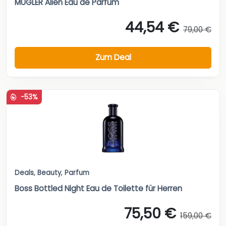
MUGLER Alien Eau de Parfum
44,54 €
79,00 €
Zum Deal
-53%
Deals
,
Beauty
,
Parfum
Boss Bottled Night Eau de Toilette für Herren
75,50 €
159,00 €