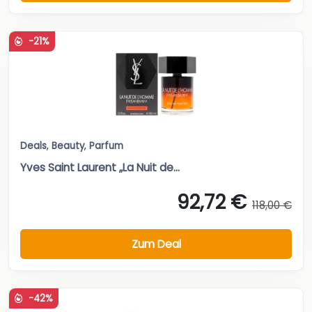
-21%
Deals
,
Beauty
,
Parfum
Yves Saint Laurent „La Nuit de...
92,72 €
118,00 €
Zum Deal
-42%