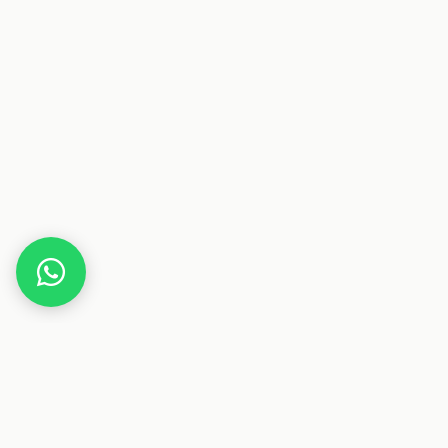
Home
Deals
Beauty
Parfum
Elizabeth Arden Red Door Shimmer 100 ml Eau de