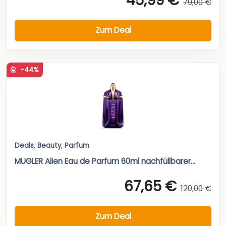
45,99 €
79,00 €
Zum Deal
-44%
Deals
,
Beauty
,
Parfum
MUGLER Alien Eau de Parfum 60ml nachfüllbarer...
67,65 €
120,00 €
Zum Deal