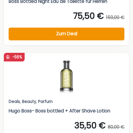
Boss Bottled Night Eau de Toilette für Herren
75,50 €
159,00 €
Zum Deal
-56%
Deals
,
Beauty
,
Parfum
Hugo Boss- Boss bottled + After Shave Lotion
35,50 €
80,00 €