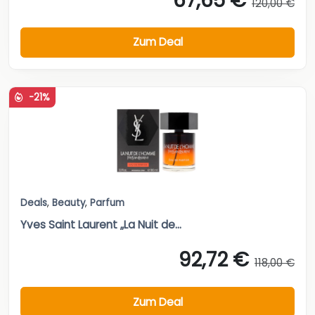
67,65 €
120,00 €
Zum Deal
-21%
Deals
,
Beauty
,
Parfum
Yves Saint Laurent „La Nuit de...
92,72 €
118,00 €
Zum Deal