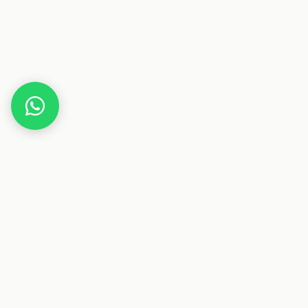
Home
Gutscheine
Haus & Wohnen
fiduciashop
Dieser Beitrag enthält Affiliate-Links. Wenn du über einen
dieser Links etwas kaufst, erhalten wir eine Provision. Für
dich ändert sich der Preis nicht.