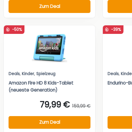
Zum Deal
-50%
-39%
Deals
,
Kinder
,
Spielzeug
Deals
,
Kinde
Amazon Fire HD 8 Kids-Tablet
Endurino-Bu
(neueste Generation)
79,99 €
159,99 €
Zum Deal