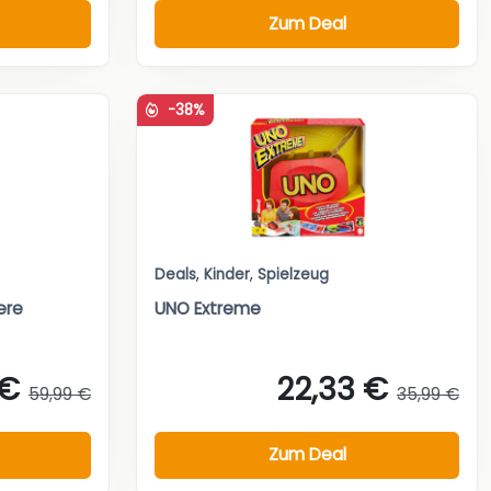
Zum Deal
-38%
Deals
,
Kinder
,
Spielzeug
ere
UNO Extreme
 €
22,33 €
59,99 €
35,99 €
Zum Deal