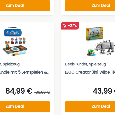
Zum Deal
Zum Deal
-27%
r
,
Spielzeug
Deals
,
Kinder
,
Spielzeug
ndle mit 5 Lernspielen &...
LEGO Creator 3in1 Wilde Ti
84,99 €
43,99
139,99 €
Zum Deal
Zum Deal