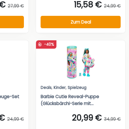
 €
15,58 €
27,99 €
24,99 €
Zum Deal
-40%
Deals
,
Kinder
,
Spielzeug
zeuge-Set
Barbie Cutie Reveal-Puppe
(Glücksbärchi-Serie mit...
 €
20,99 €
24,99 €
34,99 €