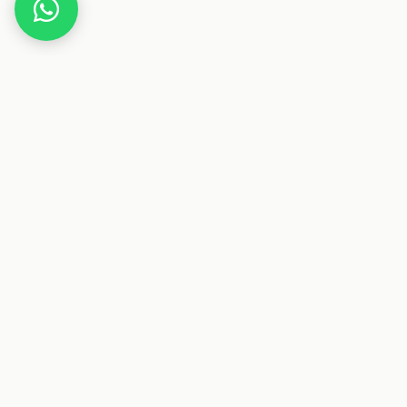
Home
Deals
Kinder
Spielzeug
HOMCOM Kinderrol
Dieser Beitrag enthält Affiliate-Links. Wenn
Deals & Gutscheine
Sparen auf Österreichs größte Plattform für Deals und
Gutscheine.