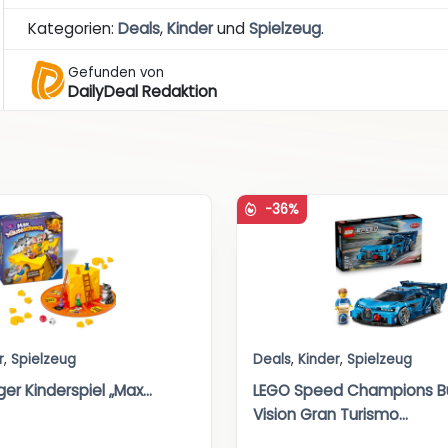
Kategorien:
Deals
,
Kinder
und
Spielzeug
.
Gefunden von
DailyDeal Redaktion
-36%
r
,
Spielzeug
Deals
,
Kinder
,
Spielzeug
r Kinderspiel „Max...
LEGO Speed Champions B
Vision Gran Turismo...