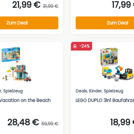
21,99 €
17,99
31,99 €
Zum Deal
Zum Deal
-24%
r
,
Spielzeug
Deals
,
Kinder
,
Spielzeug
Vacation on the Beach
LEGO DUPLO 3in1 Baufahr
28,48 €
18,99
59,99 €