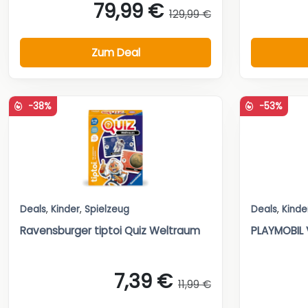
79,99 €
129,99 €
Zum Deal
-38%
-53%
Deals
,
Kinder
,
Spielzeug
Deals
,
Kinde
Ravensburger tiptoi Quiz Weltraum
PLAYMOBIL 
7,39 €
11,99 €