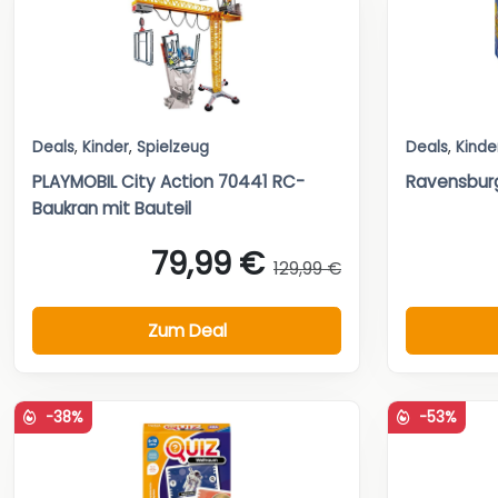
Deals
,
Kinder
,
Spielzeug
Deals
,
Kinde
PLAYMOBIL City Action 70441 RC-
Ravensburge
Baukran mit Bauteil
79,99 €
129,99 €
Zum Deal
-38%
-53%