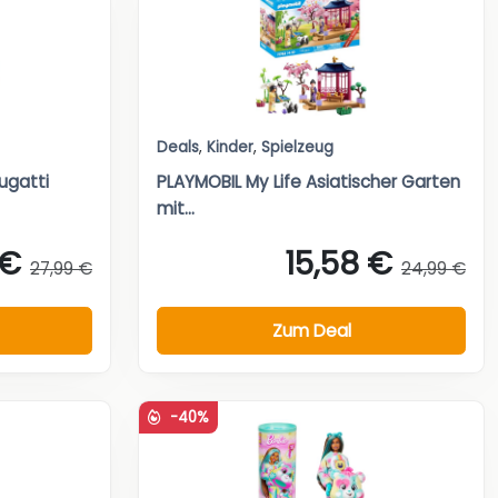
Deals
,
Kinder
,
Spielzeug
ugatti
PLAYMOBIL My Life Asiatischer Garten
mit...
 €
15,58 €
27,99 €
24,99 €
Zum Deal
-40%