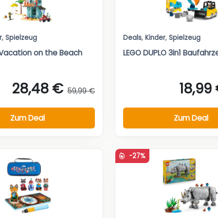
r
,
Spielzeug
Deals
,
Kinder
,
Spielzeug
Vacation on the Beach
LEGO DUPLO 3in1 Baufahr
28,48 €
18,99
59,99 €
Zum Deal
Zum Deal
-27%