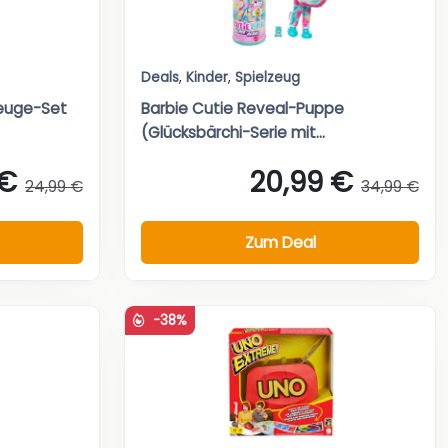
Deals
,
Kinder
,
Spielzeug
zeuge-Set
Barbie Cutie Reveal-Puppe
(Glücksbärchi-Serie mit...
 €
20,99 €
24,99 €
34,99 €
Zum Deal
-38%