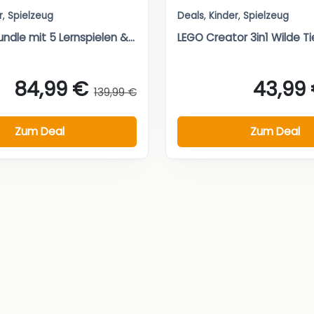
r
,
Spielzeug
Deals
,
Kinder
,
Spielzeug
ndle mit 5 Lernspielen &...
LEGO Creator 3in1 Wilde Ti
84,99 €
43,99
139,99 €
Zum Deal
Zum Deal