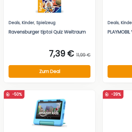
Deals
,
Kinder
,
Spielzeug
Deals
,
Kinde
Ravensburger tiptoi Quiz Weltraum
PLAYMOBIL 
7,39 €
11,99 €
Zum Deal
-50%
-39%