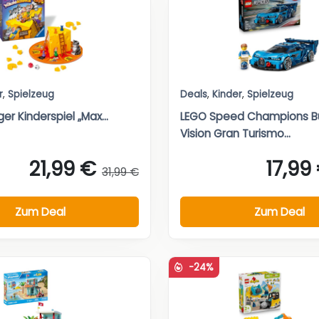
r
,
Spielzeug
Deals
,
Kinder
,
Spielzeug
r Kinderspiel „Max...
LEGO Speed Champions B
Vision Gran Turismo...
21,99 €
17,99
31,99 €
Zum Deal
Zum Deal
-24%