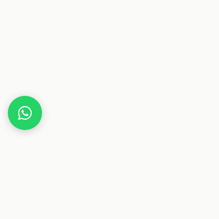
Home
Deals
Kinder
Spielzeug
PLAYMOBIL City 
Dieser Beitrag enthält Affiliate-Links. Wenn