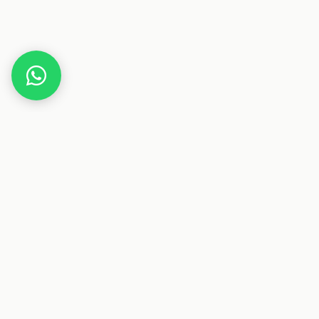
Home
Hugendubel
Dieser Beitrag enthält Affiliate-Links. Wenn du über einen
dieser Links etwas kaufst, erhalten wir eine Provision. Für
dich ändert sich der Preis nicht.