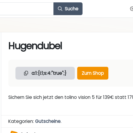
Suche
Hugendubel
a:1:{i:1;s:4:"true";}
Zum Shop
Sichern Sie sich jetzt den tolino vision 5 für 139€ statt 
Kategorien:
Gutscheine
.