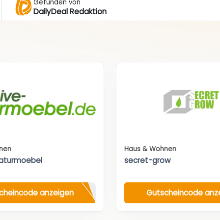
Gefunden von
DailyDeal Redaktion
nen
Haus & Wohnen
aturmoebel
secret-grow
cheincode anzeigen
Gutscheincode anz