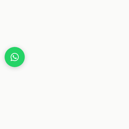
Home
Gutscheine
Haus & Wohnen
izs-shop
Dieser Beitrag enthält Affiliate-Links. Wenn