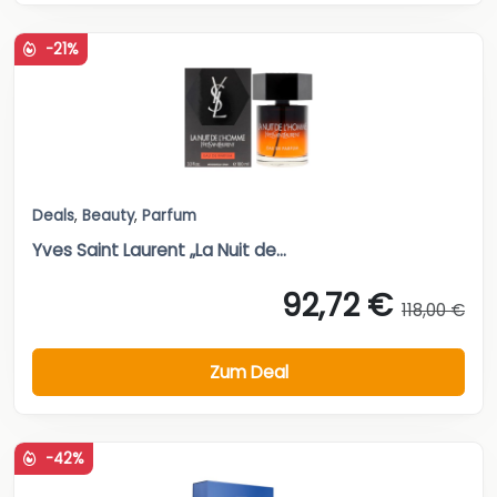
-21%
Deals
,
Beauty
,
Parfum
Yves Saint Laurent „La Nuit de...
92,72 €
118,00 €
Zum Deal
-42%