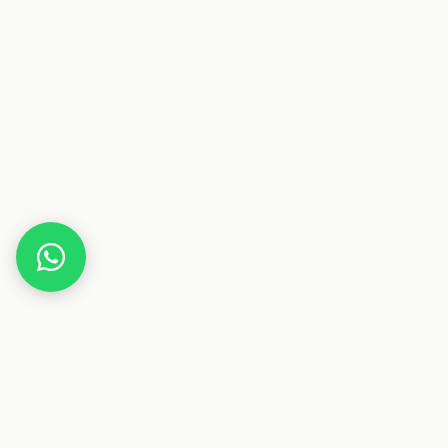
Home
Deals
Beauty
Parfum
Jil Sander Sensations EDT Eau de Toilette Spray,
40 ml