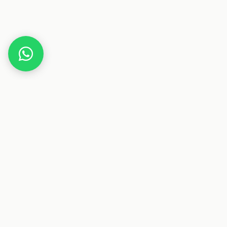
Home
Jokers
Dieser Beitrag enthält Affiliate-Links. Wenn du über einen
dieser Links etwas kaufst, erhalten wir eine Provision. Für
dich ändert sich der Preis nicht.