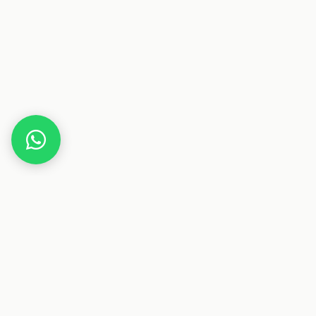
Home
Gutscheine
Haus & Wohnen
Kamin24
Dieser Beitrag enthält Affiliate-Links. Wenn