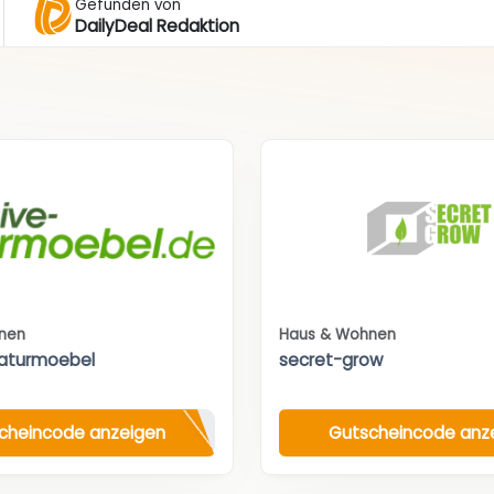
Gefunden von
DailyDeal Redaktion
nen
Haus & Wohnen
aturmoebel
secret-grow
cheincode anzeigen
Gutscheincode anz