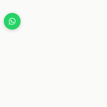
Home
Deals
Freizeit
Kapten & Son Rucksack Fyn Classic 11l
Dieser Beitrag enthält Affiliate-Links. Wenn du über einen
dieser Links etwas kaufst, erhalten wir eine Provision. Für
dich ändert sich der Preis nicht.