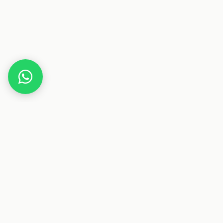
Home
Gutscheine
Technik
Keyportal CH
Dieser Beitrag enthält Affiliate-Links. Wenn du über einen
dieser Links etwas kaufst, erhalten wir eine Provision. Für
dich ändert sich der Preis nicht.