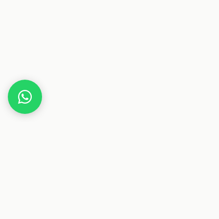
Home
Gutscheine
Kleidung & Mode
KINDERMEER
Dieser Beitrag enthält Affiliate-Links. Wenn