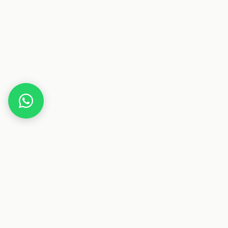
Home
Gutscheine
Kleidung & Mode
SPECT Eyew
Dieser Beitrag enthält Affiliate-Links. Wenn