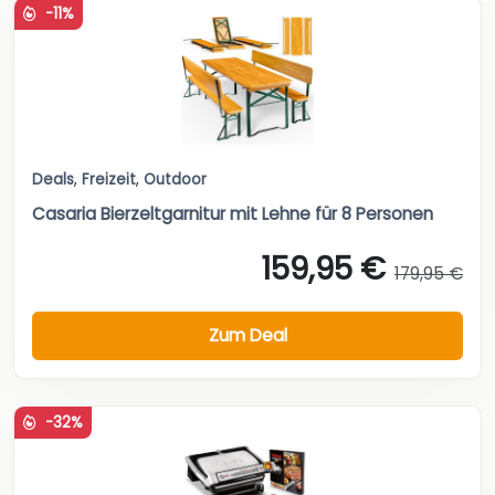
-11%
Deals
,
Freizeit
,
Outdoor
Casaria Bierzeltgarnitur mit Lehne für 8 Personen
159,95 €
179,95 €
Zum Deal
-32%