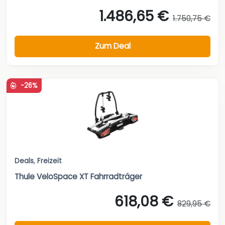
1.486,65 €
1.750,75 €
Zum Deal
-26%
Deals
,
Freizeit
Thule VeloSpace XT Fahrradträger
618,08 €
829,95 €