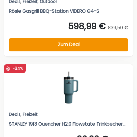
Deals
,
Freizeit
,
Outdoor
Rösle Gasgrill BBQ-Station VIDERO G4-S
598,99 €
839,50 €
Zum Deal
-34%
Deals
,
Freizeit
STANLEY 1913 Quencher H2.0 Flowstate Trinkbecher...