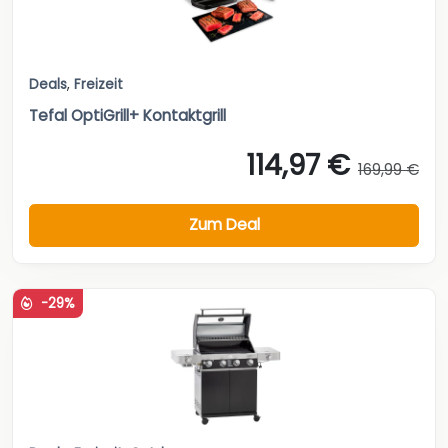
Deals
,
Freizeit
Tefal OptiGrill+ Kontaktgrill
114,97 €
169,99 €
Zum Deal
-29%