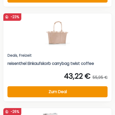
-23%
Deals
,
Freizeit
reisenthel Einkaufskorb carrybag twist coffee
43,22 €
55,95 €
Zum Deal
-26%