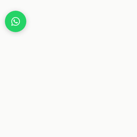
Home
Deals
Freizeit
LEGO Editions Fußball 3D Modell zum Aufbauen
Dieser Beitrag enthält Affiliate-Links. Wenn du über einen
dieser Links etwas kaufst, erhalten wir eine Provision. Für
dich ändert sich der Preis nicht.