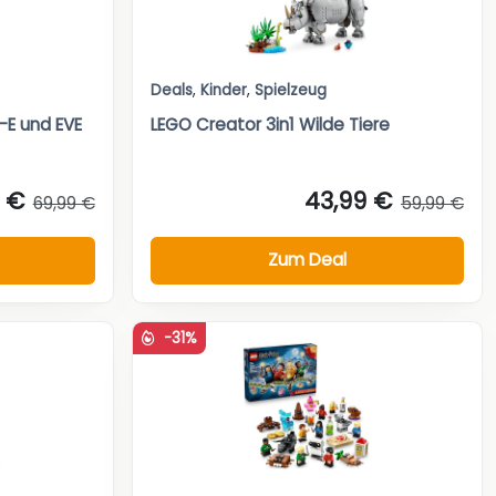
Deals
,
Kinder
,
Spielzeug
-E und EVE
LEGO Creator 3in1 Wilde Tiere
9 €
43,99 €
69,99 €
59,99 €
Zum Deal
-31%