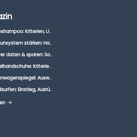
zin
Autoshampoo: Kriterien, Unterschiede & Anwendung
Immunsystem stärken: Hausmittel, Vitamine & Wissenswertes
Clever daten & sparen: So findest du die besten Deals für Dates und Unternehmungen
Segelhandschuhe: Kriterien, Materialien & Tipps
Wohnwagenspiegel: Auswahl, Preise & Montage
Windsurfen: Einstieg, Ausrüstung & Tipps
gen