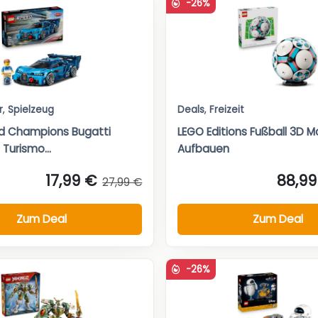
-26%
r
,
Spielzeug
Deals
,
Freizeit
d Champions Bugatti
LEGO Editions Fußball 3D M
 Turismo...
Aufbauen
17,99 €
88,99
27,99 €
Zum Deal
Zum Deal
-26%