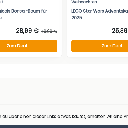
it
Weihnachten
icals Bonsai-Baum für
LEGO Star Wars Adventska
e
2025
28,99 €
25,39
49,99 €
Zum Deal
Zum Deal
 du über einen dieser Links etwas kaufst, erhalten wir eine Pro