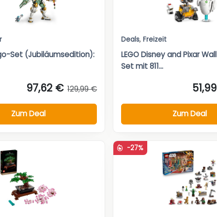
r
Deals
,
Freizeit
go-Set (Jubiläumsedition):
LEGO Disney and Pixar Wall
Set mit 811...
97,62 €
51,9
129,99 €
Zum Deal
Zum Deal
-27%