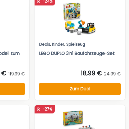
-24%
Deals
,
Kinder
,
Spielzeug
odell zum
LEGO DUPLO 3in1 Baufahrzeuge-Set
 €
18,99 €
119,99 €
24,99 €
Zum Deal
-27%