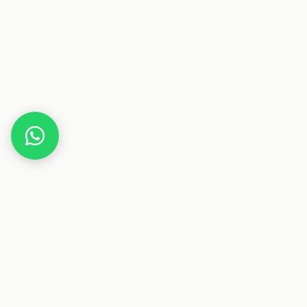
Home
Gutscheine
Accessoires & Schmuck
LEOPO
Dieser Beitrag enthält Affiliate-Links. Wenn