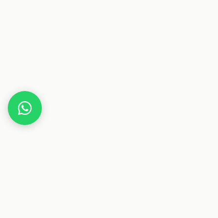
Home
Gutscheine
Technik
Licensequeen
Dieser Beitrag enthält Affiliate-Links. Wenn