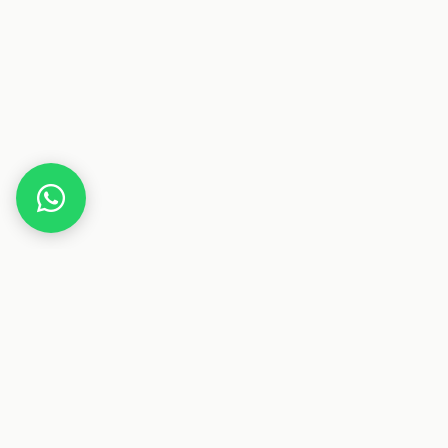
Home
Gutscheine
Haus & Wohnen
Lichtdiscount
Dieser Beitrag enthält Affiliate-Links. Wenn