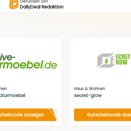
Gefunden von
DailyDeal Redaktion
nen
Haus & Wohnen
aturmoebel
secret-grow
cheincode anzeigen
Gutscheincode anz