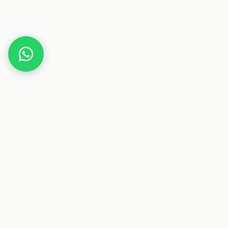
Home
Gutscheine
Haus & Wohnen
meine-leds.com
Dieser Beitrag enthält Affiliate-Links. Wenn du über einen
dieser Links etwas kaufst, erhalten wir eine Provision. Für
dich ändert sich der Preis nicht.