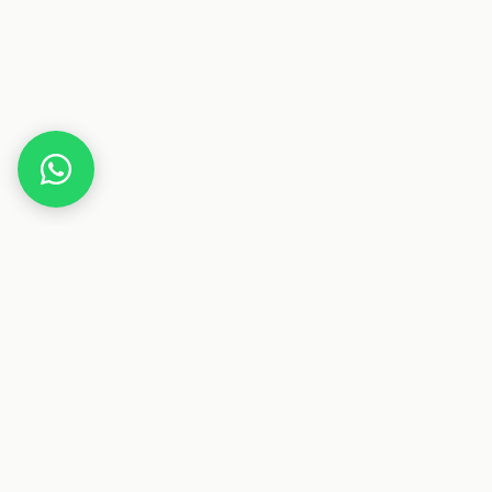
Home
Gutscheine
Haus & Wohnen
Minikuechen-direkt.de
Dieser Beitrag enthält Affiliate-Links. Wenn du über einen
dieser Links etwas kaufst, erhalten wir eine Provision. Für
dich ändert sich der Preis nicht.