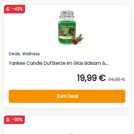
-43%
Deals
,
Wellness
Yankee Candle Duftkerze im Glas Balsam &...
19,99 €
34,90 €
Zum Deal
-30%