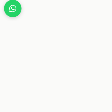
Home
Deals
Freizeit
möve Wellness-Saunatuch 80cm x 200cm
Dieser Beitrag enthält Affiliate-Links. Wenn du über einen
dieser Links etwas kaufst, erhalten wir eine Provision. Für
dich ändert sich der Preis nicht.