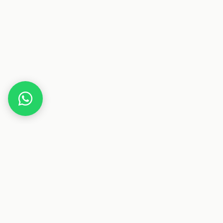
Home
Gutscheine
Freizeit & Garten
MySleepMas
Dieser Beitrag enthält Affiliate-Links. Wenn