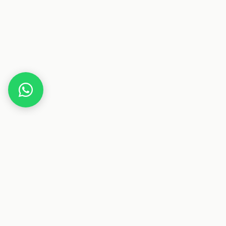
Home
Gutscheine
Haus & Wohnen
NAIPO
Dieser Beitrag enthält Affiliate-Links. Wenn du über einen
dieser Links etwas kaufst, erhalten wir eine Provision. Für
dich ändert sich der Preis nicht.