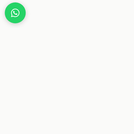
Home
Deals
Fashion
Schuhe
Nike Air Max Dn Junior von JD Sports
Dieser Beitrag enthält Affiliate-Links. Wenn du über einen
dieser Links etwas kaufst, erhalten wir eine Provision. Für
dich ändert sich der Preis nicht.