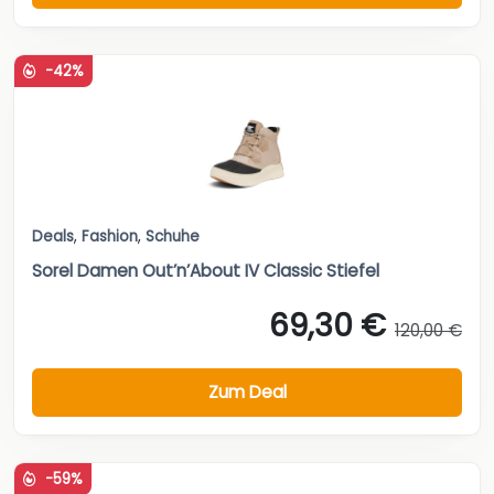
-42%
Deals
,
Fashion
,
Schuhe
Sorel Damen Out’n’About IV Classic Stiefel
69,30 €
120,00 €
Zum Deal
-59%