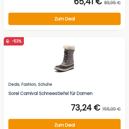
65,41 €
89,95 €
Zum Deal
-53%
Deals
,
Fashion
,
Schuhe
Sorel Carnival Schneestiefel für Damen
73,24 €
155,00 €
Zum Deal