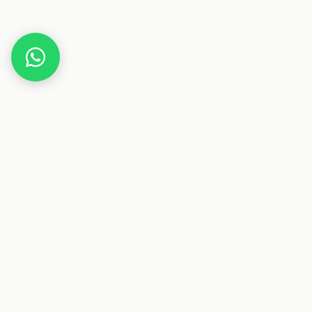
Home
Gutscheine
Technik
Novoo
Dieser Beitrag enthält Affiliate-Links. Wenn du über einen
dieser Links etwas kaufst, erhalten wir eine Provision. Für
dich ändert sich der Preis nicht.