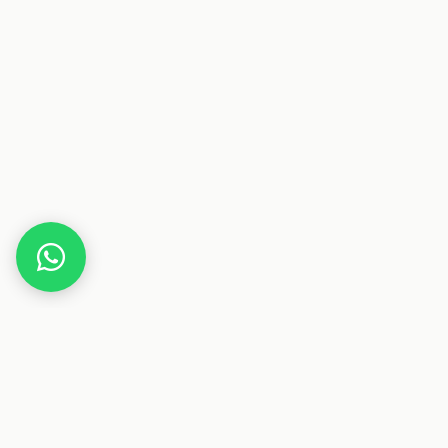
Home
Deals
Beauty
Parfum
Paco Rabanne Parfümwasser für Frauen 1er Pack
(1x 80 ml)