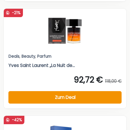
-21%
Deals
,
Beauty
,
Parfum
Yves Saint Laurent „La Nuit de...
92,72 €
118,00 €
Zum Deal
-42%