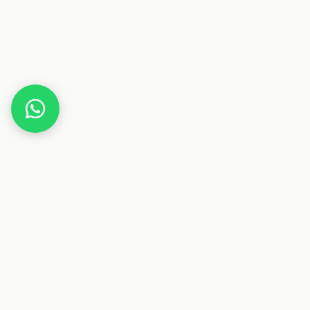
Home
Deals
Freizeit
Sport
Peloton Bike+
Dieser Beitrag enthält Affiliate-Links. Wenn du über einen
dieser Links etwas kaufst, erhalten wir eine Provision. Für
dich ändert sich der Preis nicht.