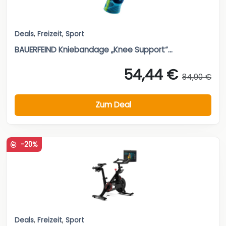
Deals
,
Freizeit
,
Sport
BAUERFEIND Kniebandage „Knee Support“...
54,44 €
84,90 €
Zum Deal
-20%
Deals
,
Freizeit
,
Sport