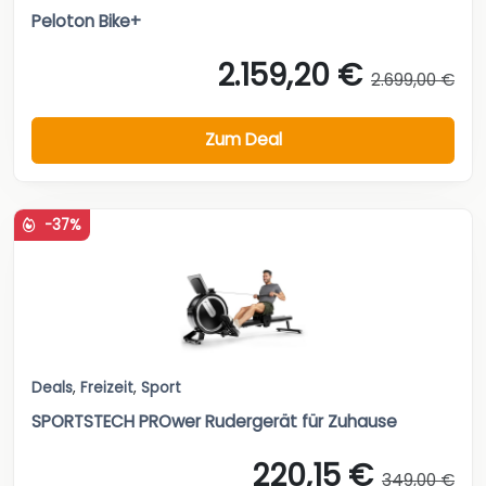
Peloton Bike+
2.159,20 €
2.699,00 €
Zum Deal
-37%
Deals
,
Freizeit
,
Sport
SPORTSTECH PROwer Rudergerät für Zuhause
220,15 €
349,00 €