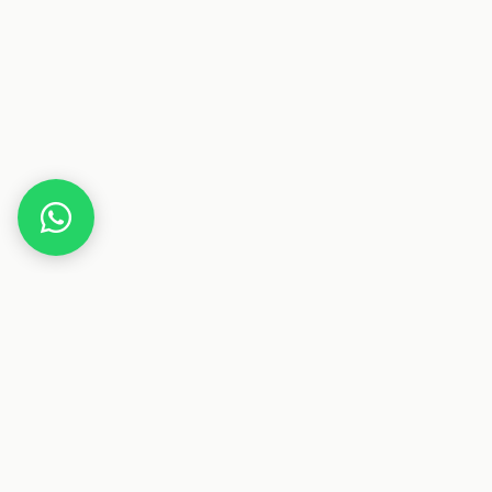
Home
Gutscheine
Gesundheit & Pflege
Prored3
Dieser Beitrag enthält Affiliate-Links. Wenn