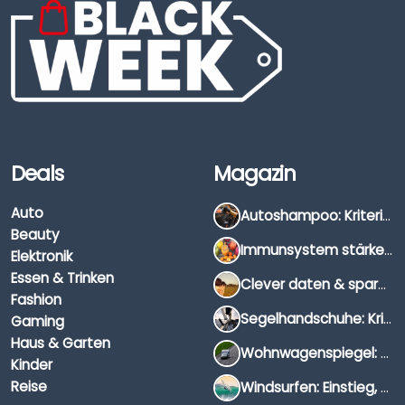
Deals
Magazin
Auto
Autoshampoo: Kriterien, Unterschiede & Anwendung
Beauty
Immunsystem stärken: Hausmittel, Vitamine & Wissenswertes
Elektronik
Essen & Trinken
Clever daten & sparen: So findest du die besten Deals für Dates und Unternehmungen
Fashion
Segelhandschuhe: Kriterien, Materialien & Tipps
Gaming
Haus & Garten
Wohnwagenspiegel: Auswahl, Preise & Montage
Kinder
Reise
Windsurfen: Einstieg, Ausrüstung & Tipps