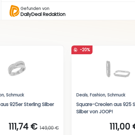
Gefunden von
DailyDeal Redaktion
-20%
on
,
Schmuck
Deals
,
Fashion
,
Schmuck
aus 925er Sterling Silber
Square-Creolen aus 925 S
Silber von JOOP!
111,74 €
111,00
149,00 €