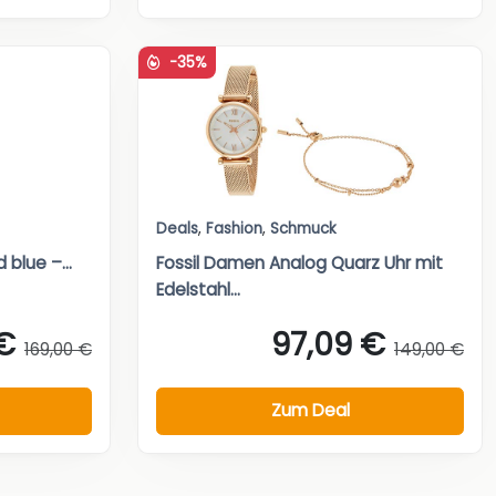
-35%
Deals
,
Fashion
,
Schmuck
blue –...
Fossil Damen Analog Quarz Uhr mit
Edelstahl...
€
97,09 €
169,00 €
149,00 €
Zum Deal