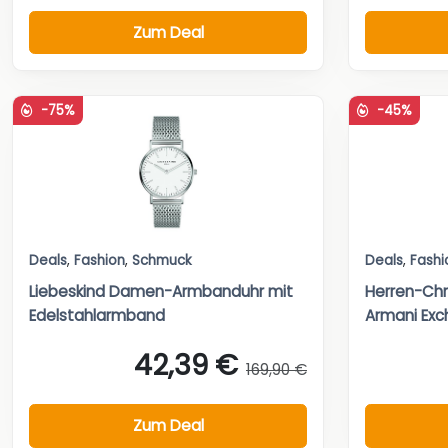
Zum Deal
-75%
-45%
Deals
,
Fashion
,
Schmuck
Deals
,
Fashi
Liebeskind Damen-Armbanduhr mit
Herren-Chr
Edelstahlarmband
Armani Ex
42,39 €
169,90 €
Zum Deal