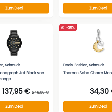
Zum Deal
Zum Deal
-30%
on
,
Schmuck
Deals
,
Fashion
,
Schmuck
onograph Jet Black von
Thomas Sabo Charm Mond
change
137,95 €
34,30
249,00 €
Zum Deal
Zum Deal