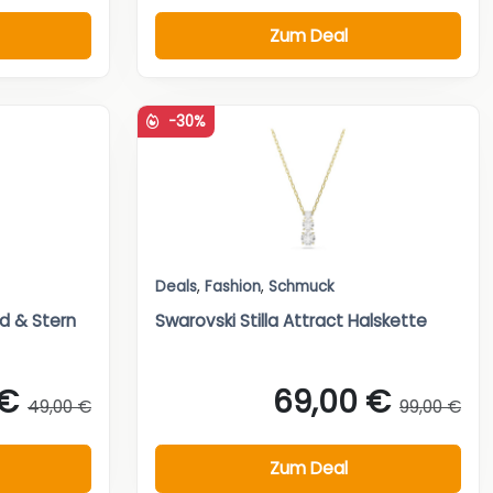
Zum Deal
-30%
Deals
,
Fashion
,
Schmuck
 & Stern
Swarovski Stilla Attract Halskette
 €
69,00 €
49,00 €
99,00 €
Zum Deal