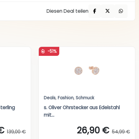
Diesen Deal teilen
-51%
Deals
,
Fashion
,
Schmuck
terling
s. Oliver Ohrstecker aus Edelstahl
mit...
 €
26,90 €
139,00 €
54,99 €