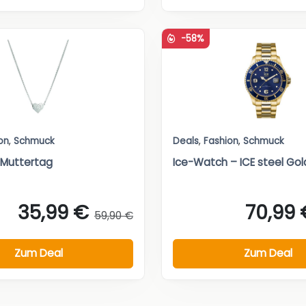
-58%
on
,
Schmuck
Deals
,
Fashion
,
Schmuck
, Muttertag
Ice-Watch – ICE steel Gold 
35,99 €
70,99 
59,90 €
Zum Deal
Zum Deal