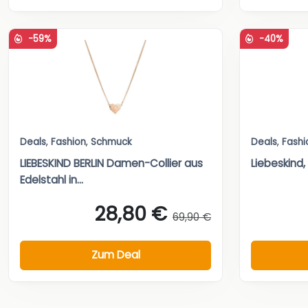
-59%
-40%
Deals
,
Fashion
,
Schmuck
Deals
,
Fashi
LIEBESKIND BERLIN Damen-Collier aus
Liebeskind
Edelstahl in...
28,80 €
69,90 €
Zum Deal