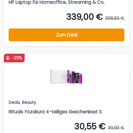
HP Laptop für Homeoffice, Streaming & Co.
339,00 €
398,89 €
Zum Deal
-23%
Deals
,
Beauty
Rituals Yozakura 4-teiliges Geschenkset S
30,55 €
39,90 €