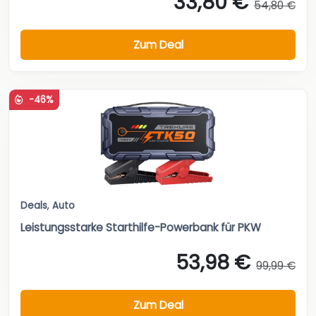
33,80 €
54,80 €
Zum Deal
-46%
Deals
,
Auto
Leistungsstarke Starthilfe-Powerbank für PKW
53,98 €
99,99 €
Zum Deal