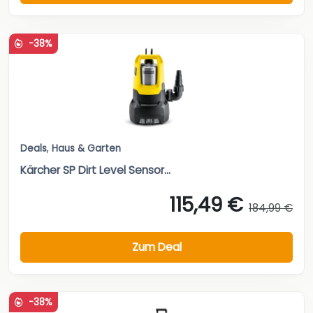
-38%
Deals
,
Haus & Garten
Kärcher SP Dirt Level Sensor...
115,49 €
184,99 €
Zum Deal
-38%