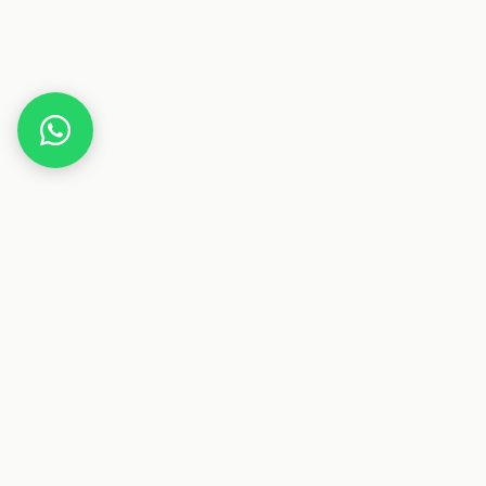
Home
reisenthel Korb 22l mit bunten Pünktchen
Dieser Beitrag enthält Affiliate-Links. Wenn du über einen
dieser Links etwas kaufst, erhalten wir eine Provision. Für
dich ändert sich der Preis nicht.