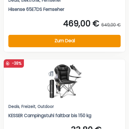
Deals
,
Elektronik
,
Fernseher
Hisense 65E7DS Fernseher
469,00 €
649,00 €
Zum Deal
-38%
Deals
,
Freizeit
,
Outdoor
KESSER Campingstuhl faltbar bis 150 kg