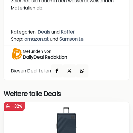
zeichnet sich auch in den wasserabweisenden
Materialien ab.
Kategorien:
Deals
und
Koffer
.
Shop:
amazon.at
und
Samsonite
.
Gefunden von
DailyDeal Redaktion
Diesen Deal teilen
Weitere tolle Deals
-32%