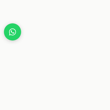
Home
Gutscheine
Haus & Wohnen
Schlafwelten
Dieser Beitrag enthält Affiliate-Links. Wenn du über einen
dieser Links etwas kaufst, erhalten wir eine Provision. Für
dich ändert sich der Preis nicht.