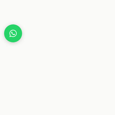
Home
Gutscheine
Gesundheit & Pflege
sensalou.de
Dieser Beitrag enthält Affiliate-Links. Wenn du über einen
dieser Links etwas kaufst, erhalten wir eine Provision. Für
dich ändert sich der Preis nicht.